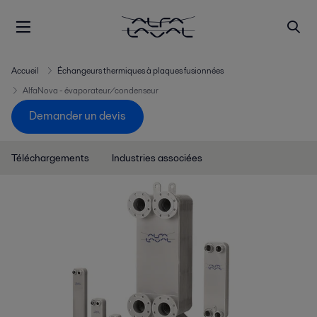
Accueil
Échangeurs thermiques à plaques fusionnées
AlfaNova - évaporateur/condenseur
Demander un devis
Téléchargements
Industries associées