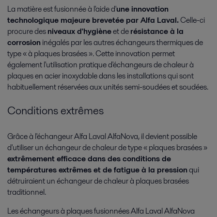
La matière est fusionnée à l'aide d'
une innovation
Semi-conducteurs et électronique
Énergie
technologique majeure brevetée par Alfa Laval.
Celle-ci
procure des
niveaux d'hygiène
et de
résistance à la
corrosion
inégalés par les autres échangeurs thermiques de
type « à plaques brasées ». Cette innovation permet
également l'utilisation pratique d'échangeurs de chaleur à
plaques en acier inoxydable dans les installations qui sont
habituellement réservées aux unités semi-soudées et soudées.
Conditions extrêmes
Biocarburants
Grâce à l'échangeur Alfa Laval AlfaNova, il devient possible
d'utiliser un échangeur de chaleur de type « plaques brasées »
Solutions pour la production de biocarburant
extrêmement efficace dans des conditions de
températures extrêmes et de fatigue à la pression
qui
détruiraient un échangeur de chaleur à plaques brasées
traditionnel.
Les échangeurs à plaques fusionnées Alfa Laval AlfaNova