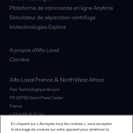
Plateforme de commande en ligne Anytime
Simulateur de séparation centrifuge
biotechnologies Explore
A propos
A propos d'Alfa Laval
Carrière
Alfa Laval France & NorthWest Africa
Parc Technologique de Lyon
FR-69792
Saint-Priest Cedex
France
+33 4 69 16 77 00
En cliquant sur « Accepter tous les cookies », vous acceptez
le stockage de cookies sur votre appareil pour améliorer la
Tous les bureaux et partenaires