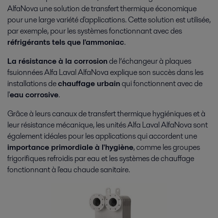
Alfa Laval apporte des solutions de chauffage éco-énergétiques pour les
AlfaNova une solution de transfert thermique économique
besoins des logements individuels ou collectifs, locaux industriels ou
pour une large variété d'applications. Cette solution est utilisée,
commerciaux ou bâtiments publics.
par exemple, pour les systèmes fonctionnant avec des
réfrigérants tels que l'ammoniac
.
La résistance à la corrosion
de l’échangeur à plaques
fsuionnées Alfa Laval AlfaNova explique son succès dans les
installations de
chauffage urbain
qui fonctionnent avec de
l'
eau corrosive
.
Grâce à leurs canaux de transfert thermique hygiéniques et à
leur résistance mécanique, les unités Alfa Laval AlfaNova sont
Chauffage urbain
également idéales pour les applications qui accordent une
importance primordiale à l'hygiène
, comme les groupes
Les échangeurs thermiques à plaques écoénergétiques d'Alfa Laval
frigorifiques refroidis par eau et les systèmes de chauffage
prennent en charge tous les processus de chauffage urbain, ce qui réduit
fonctionnant à l'eau chaude sanitaire.
les émissions de carbone et la demande d'énergie primaire.
Plus