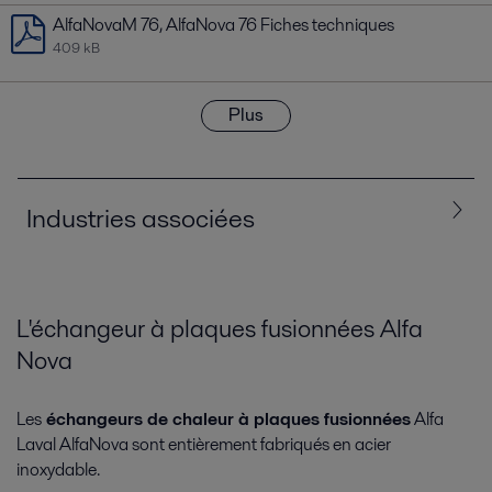
AlfaNovaM 76, AlfaNova 76 Fiches techniques
409 kB
Plus
Industries associées
Tous
Agroalimentaire, produits laitiers et boissons
L'échangeur à plaques fusionnées Alfa
Nova
Biotechnologies et industrie pharmaceutique
Génie climatique
Machines
Produits chimiques
Les
échangeurs de chaleur à plaques fusionnées
Alfa
Laval AlfaNova sont entièrement fabriqués en acier
Pulpe et papier
Réfrigération
inoxydable.