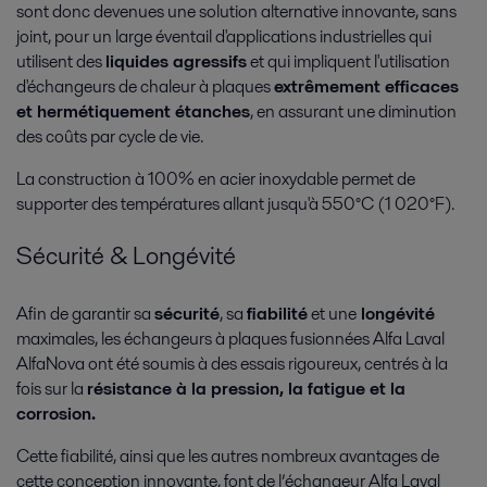
sont donc devenues une solution alternative innovante, sans
joint, pour un large éventail d'applications industrielles qui
utilisent des
liquides agressifs
et qui impliquent l'utilisation
d'échangeurs de chaleur à plaques
extrêmement efficaces
Biotechnologies
et hermétiquement étanches
, en assurant une diminution
des coûts par cycle de vie.
Pour la production douce mais efficace de protéines à partir de cultures
de cellules de mammifères, Alfa Laval propose une large gamme
La construction à 100% en acier inoxydable permet de
d'équipements hygiéniques spécifiques
supporter des températures allant jusqu'à 550°C (1 020°F).
Sécurité & Longévité
Afin de garantir sa
sécurité
, sa
fiabilité
et une
longévité
maximales, les échangeurs à plaques fusionnées Alfa Laval
AlfaNova ont été soumis à des essais rigoureux, centrés à la
fois sur la
résistance à la pression, la fatigue et la
corrosion.
Chauffage et climatisation
Cette fiabilité, ainsi que les autres nombreux avantages de
cette conception innovante, font de l’échangeur Alfa Laval