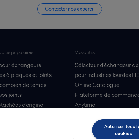
Contacter nos experts
s plus populaires
Vos outils
 pour échangeurs
Sélecteur d'échangeur de
s à plaques et joints
pour industries lourdes H
 combien de temps
Online Catalogue
vos joints
Plateforme de commande 
tachées d'origine
Anytime
 sécurité
Simulateur de séparation
partenaire
centrifuge biotechnologie
Autoriser tous l
cookies