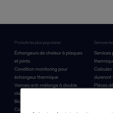
Produits les plus populaires
Services le
Échangeurs de chaleur à plaques
Services
et joints
thermique
Condition monitoring pour
Calculez
échangeur thermique
dureront 
Vannes anti-mélange à double
Pièces dé
clapet Unique Mixproof
Fiches de
Bioréacteurs à membranes MBR
Devenez 
Condition monitoring pour pompes