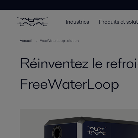
Industries
Produits et solu
Accueil
FreeWaterLoop solution
Réinventez le refr
FreeWaterLoop