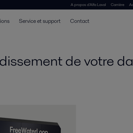
A propos d'Alfa Laval
Carrière
Ac
tions
Service et support
Contact
oidissement de votre d