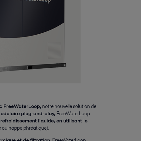
ec FreeWaterLoop,
notre nouvelle solution de
odulaire plug-and-play,
FreeWaterLoop
refroidissement liquide, en utilisant le
ère ou nappe phréatique).
ique et de filtration,
FreeWaterLoop