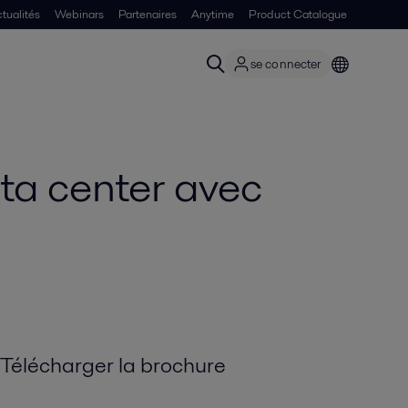
tualités
Webinars
Partenaires
Anytime
Product Catalogue
se connecter
ata center avec
Télécharger la brochure