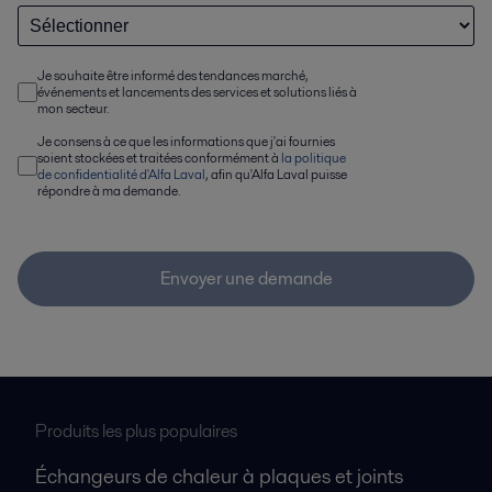
Je souhaite être informé des tendances marché,
événements et lancements des services et solutions liés à
mon secteur.
Je consens à ce que les informations que j'ai fournies
soient stockées et traitées conformément à
la politique
de confidentialité d'Alfa Laval
, afin qu'Alfa Laval puisse
répondre à ma demande.
Envoyer une demande
Produits les plus populaires
Échangeurs de chaleur à plaques et joints