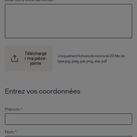
Télécharge
Uniquement fichiers de moins de 20 Mo de
r ma pièce-
type jpg, jpeg, jpe, png, xlsx, pdf
jointe
Entrez vos coordonnées
Prénom *
Nom *