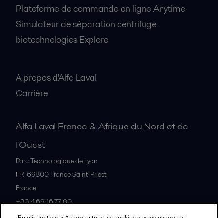
Plateforme de commande en ligne Anytime
Simulateur de séparation centrifuge
biotechnologies Explore
A propos
A propos d'Alfa Laval
Carrière
Alfa Laval France & Afrique du Nord et de
l'Ouest
Parc Technologique de Lyon
FR-69800
France Saint-Priest
France
+33 4 69 16 77 00
En cliquant sur « Accepter tous les cookies », vous acceptez