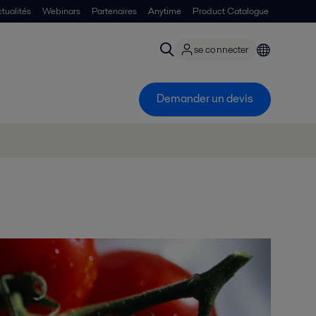
tualités
Webinars
Partenaires
Anytime
Product Catalogue
se connecter
Demander un devis