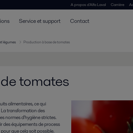
A propos d'Alfa Laval
Carrière
Ac
tions
Service et support
Contact
 et légumes
Production à base de tomates
 de tomates
its alimentaires, ce qui
. La transformation des
es normes d'hygiène strictes.
rnir des équipements de process
pour que cela soit possible.