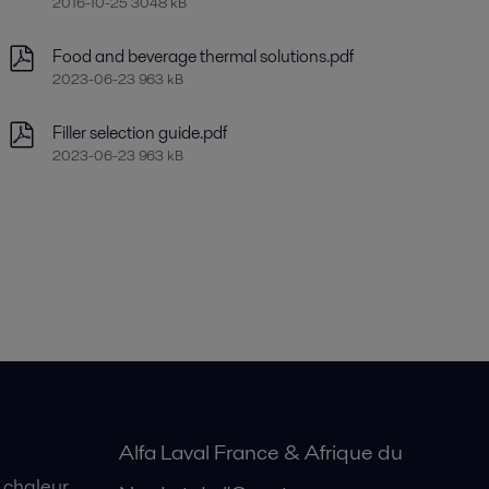
2016-10-25 3048 kB
Food and beverage thermal solutions.pdf
2023-06-23 963 kB
Filler selection guide.pdf
2023-06-23 963 kB
Alfa Laval France & Afrique du
 chaleur