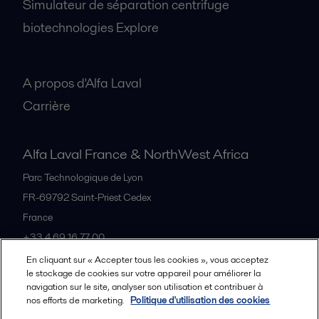
Simulateur de séparation centrifuge
biotechnologies Explore
A propos
A propos d'Alfa Laval
Carrière
Alfa Laval France & NorthWest Africa
Parc Technologique de Lyon
FR-69792
Saint-Priest Cedex
France
+33 4 69 16 77 00
En cliquant sur « Accepter tous les cookies », vous acceptez
le stockage de cookies sur votre appareil pour améliorer la
Tous les bureaux et partenaires
navigation sur le site, analyser son utilisation et contribuer à
nos efforts de marketing.
Politique d'utilisation des cookies