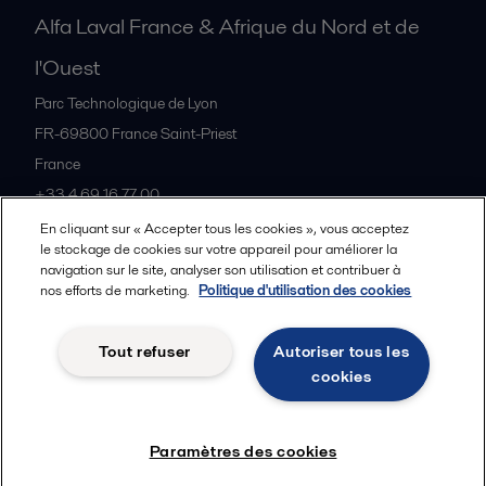
Alfa Laval France & Afrique du Nord et de
l'Ouest
Parc Technologique de Lyon
FR-69800
France Saint-Priest
France
+33 4 69 16 77 00
En cliquant sur « Accepter tous les cookies », vous acceptez
le stockage de cookies sur votre appareil pour améliorer la
Tous les bureaux et partenaires
navigation sur le site, analyser son utilisation et contribuer à
nos efforts de marketing.
Politique d'utilisation des cookies
Tout refuser
Autoriser tous les
Cookies policy
Legal terms and conditions
cookies
Suivre
Paramètres des cookies
© 2015-2026, ALFA LAVAL