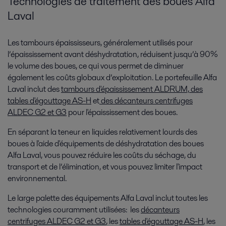
Technologies de traitement des boues Alfa
Laval
Les
tambours épaississeurs
, généralement utilisés pour
l’épaississement avant déshydratation, réduisent jusqu’à 90%
le volume des boues, ce qui vous permet de diminuer
également les coûts globaux d’exploitation. Le portefeuille Alfa
Laval inclut des
tambours d'épaississement ALDRUM, des
tables d'égouttage AS-H
et
des décanteurs centrifuges
ALDEC G2 et G3
pour l'épaississement des boues.
En séparant la teneur en liquides relativement lourds des
boues à l'aide d'
équipements de déshydratation
des boues
Alfa Laval, vous pouvez réduire les coûts du séchage, du
transport et de l’élimination, et vous pouvez limiter l'impact
environnemental.
Le large palette des équipements Alfa Laval inclut toutes les
technologies couramment utilisées: les
décanteurs
centrifuges ALDEC G2 et G3
, les
tables d'égouttage AS-H
, les