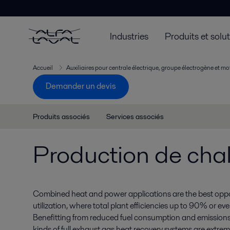
Industries
Produits et solu
Accueil
Auxiliaires pour centrale électrique, groupe électrogène et mo
Demander un devis
Produits associés
Services associés
Production de chal
Combined heat and power applications are the best opport
utilization, where total plant efficiencies up to 90% or e
Benefitting from reduced fuel consumption and emissions,
kinds of full exhaust gas heat recovery systems are extreme