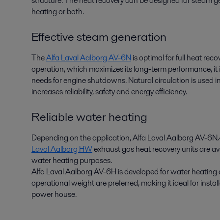
structure. The heat recovery can be designed for steam ge
heating or both.
Effective steam generation
The
Alfa Laval Aalborg AV-6N
is optimal for full heat rec
operation, which maximizes its long-term performance, it i
needs for engine shutdowns. Natural circulation is used 
increases reliability, safety and energy efficiency.
Reliable water heating
Depending on the application, Alfa Laval Aalborg AV-6N/
Laval Aalborg HW
exhaust gas heat recovery units are avai
water heating purposes.
Alfa Laval Aalborg AV-6H is developed for water heatin
operational weight are preferred, making it ideal for insta
power house.