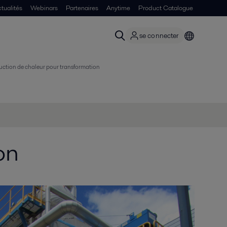
tualités
Webinars
Partenaires
Anytime
Product Catalogue
se connecter
ction de chaleur pour transformation
on