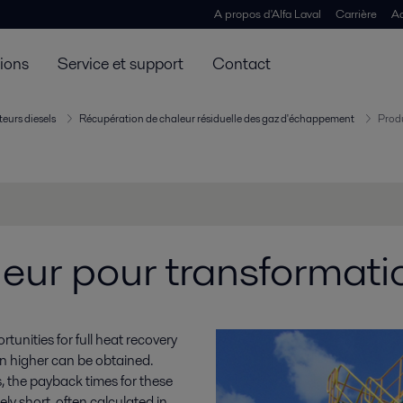
A propos d'Alfa Laval
Carrière
Ac
tions
Service et support
Contact
teurs diesels
Récupération de chaleur résiduelle des gaz d'échappement
Produ
eur pour transformati
unities for full heat recovery
ven higher can be obtained.
 the payback times for these
ly short, often calculated in