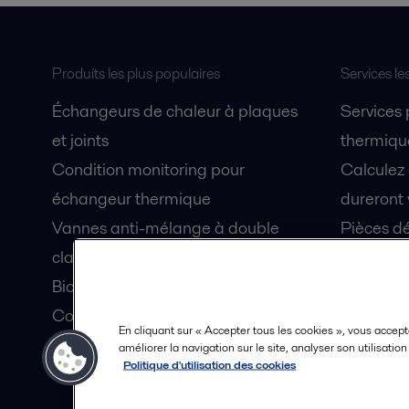
Produits les plus populaires
Services le
Échangeurs de chaleur à plaques
Services
et joints
thermique
Condition monitoring pour
Calculez
échangeur thermique
dureront 
Vannes anti-mélange à double
Pièces dé
clapet Unique Mixproof
Fiches de
Bioréacteurs à membranes MBR
Devenez 
Condition monitoring pour pompes
En cliquant sur « Accepter tous les cookies », vous accept
Lubrification par air fluidisé pour
améliorer la navigation sur le site, analyser son utilisatio
Politique d'utilisation des cookies
coque de navire OceanGlide