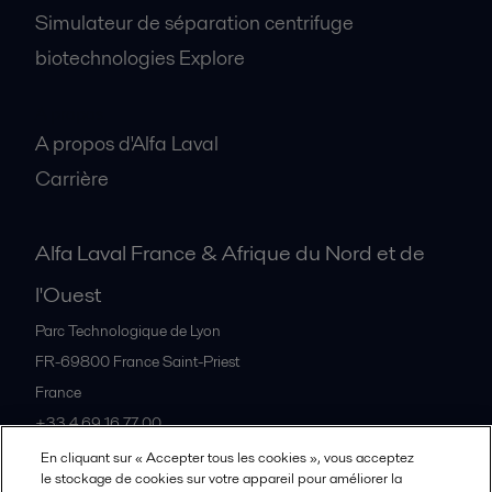
Simulateur de séparation centrifuge
biotechnologies Explore
A propos
A propos d'Alfa Laval
Carrière
Alfa Laval France & Afrique du Nord et de
l'Ouest
Parc Technologique de Lyon
FR-69800
France Saint-Priest
France
+33 4 69 16 77 00
En cliquant sur « Accepter tous les cookies », vous acceptez
le stockage de cookies sur votre appareil pour améliorer la
Tous les bureaux et partenaires