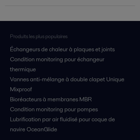
Improving refinery RAM with compact plate heat
exchangers
2021-04-14 789 kB
Optimizing heat recovery with compact plate
Produits les plus populaires
heat exchangers
Échangeurs de chaleur à plaques et joints
2016-10-25 8129 kB
Condition monitoring pour échangeur
HDS benefits from plate heat exchangers
2016-10-25 115 kB
thermique
Vannes anti-mélange à double clapet Unique
Hydrotreater Optimization with welded plate
heat exchangers
Mixproof
2016-10-25 964 kB
Bioréacteurs à membranes MBR
Saving fuel costs with welded plate heat
Condition monitoring pour pompes
exchangers
Lubrification par air fluidisé pour coque de
2016-10-25 1064 kB
navire OceanGlide
Packinox Simply Dynamite
2016-10-25 220 kB