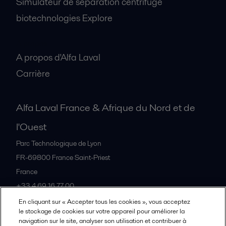
Simulateur de séparation centrifuge
biotechnologies Explore
A propos
A propos d'Alfa Laval
Carrière
Alfa Laval France & Afrique du Nord et de
l'Ouest
Parc Technologique de Lyon
FR-69800
France Saint-Priest
France
+33 4 69 16 77 00
En cliquant sur « Accepter tous les cookies », vous acceptez
le stockage de cookies sur votre appareil pour améliorer la
Tous les bureaux et partenaires
navigation sur le site, analyser son utilisation et contribuer à