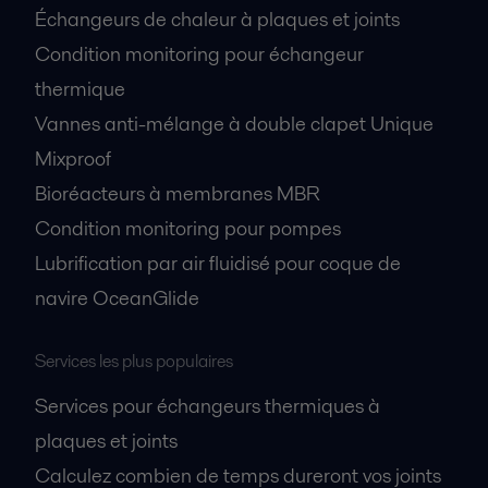
Échangeurs de chaleur à plaques et joints
Packinox Simply Dynamite
Condition monitoring pour échangeur
2016-10-25 220 kB
thermique
Americas no1 oil refiner
Vannes anti-mélange à double clapet Unique
2016-10-25 549 kB
Mixproof
Bioréacteurs à membranes MBR
Condition monitoring pour pompes
Lubrification par air fluidisé pour coque de
navire OceanGlide
Services les plus populaires
Services pour échangeurs thermiques à
plaques et joints
Calculez combien de temps dureront vos joints