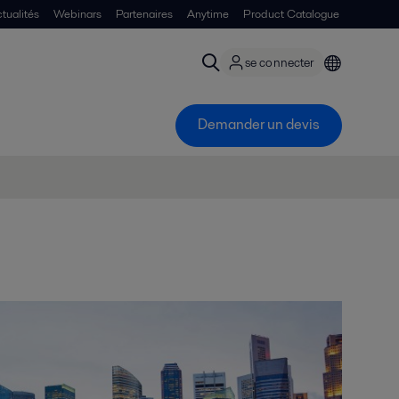
tualités
Webinars
Partenaires
Anytime
Product Catalogue
se connecter
Demander un devis