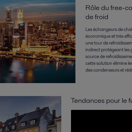
Rôle du free-co
de froid
Les échangeurs de chal
économique et très eff
une tour de refroidissem
indirect protégeant les
source de refroidissemen
cette solution élimine le
des condenseurs et rédu
Tendances pour le f