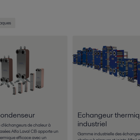
laques
condenseur
Echangeur thermi
industriel
d'échangeurs de chaleur à
asées Alfa Laval CB apporte un
Gamme industrielle des échange
thermique efficace avec un
chaleur à plaques et joints Alfa La