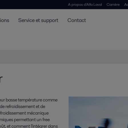
A propos d'Alfa Laval
Carrière
Ac
tions
Service et support
Contact
r
térieur basse température comme
de refroidissement et de
refroidissement mécanique
hermiques permettant un free
e coût, et comment l'intégrer dans