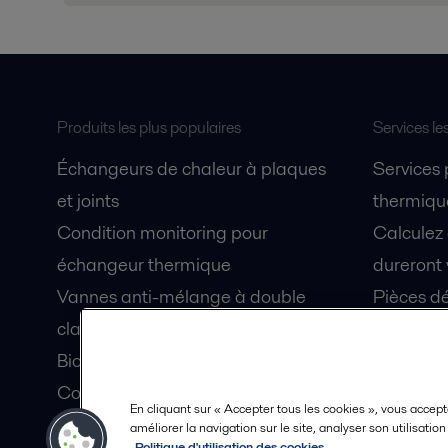
Produits les plus populaires
Services le
Échangeurs de chaleur à plaques
Services
et joints
thermique
Condition monitoring pour
Calculez
échangeur thermique
dureront 
Vannes anti-mélange à double
Pièces dé
clapet Unique Mixproof
Fiches de
Bioréacteurs à membranes MBR
Devenez 
Condition monitoring pour pompes
En cliquant sur « Accepter tous les cookies », vous accept
Lubrification par air fluidisé pour
améliorer la navigation sur le site, analyser son utilisatio
Politique d'utilisation des cookies