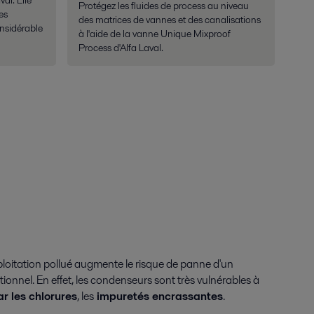
Protégez les fluides de process au niveau
es
des matrices de vannes et des canalisations
onsidérable
à l'aide de la vanne Unique Mixproof
Process d'Alfa Laval.
loitation pollué augmente le risque de panne d'un
itionnel. En effet, les condenseurs sont très vulnérables à
r les chlorures
, les
impuretés encrassantes
.