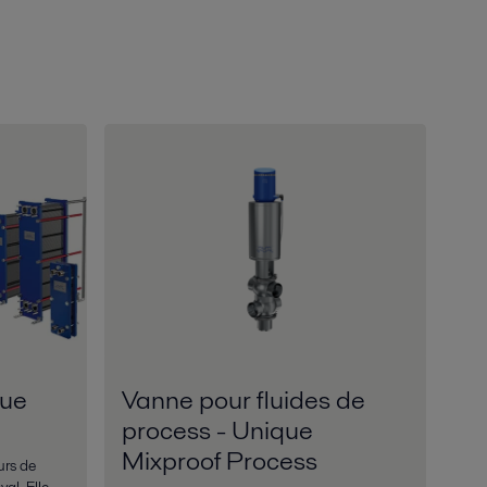
que
Vanne pour fluides de
process - Unique
Mixproof Process
urs de
val. Elle