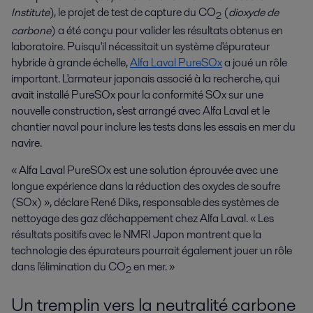
Institute
), le projet de test de capture du CO
(
dioxyde de
2
carbone
) a été conçu pour valider les résultats obtenus en
laboratoire. Puisqu'il nécessitait un système d'épurateur
hybride à grande échelle,
Alfa Laval PureSOx
a joué un rôle
important. L'armateur japonais associé à la recherche, qui
avait installé PureSOx pour la conformité SOx sur une
nouvelle construction, s'est arrangé avec Alfa Laval et le
chantier naval pour inclure les tests dans les essais en mer du
navire.
« Alfa Laval PureSOx est une solution éprouvée avec une
longue expérience dans la réduction des oxydes de soufre
(SOx) », déclare René Diks, responsable des systèmes de
nettoyage des gaz d'échappement chez Alfa Laval. « Les
résultats positifs avec le NMRI Japon montrent que la
technologie des épurateurs pourrait également jouer un rôle
dans l'élimination du CO
en mer. »
2
Un tremplin vers la neutralité carbone