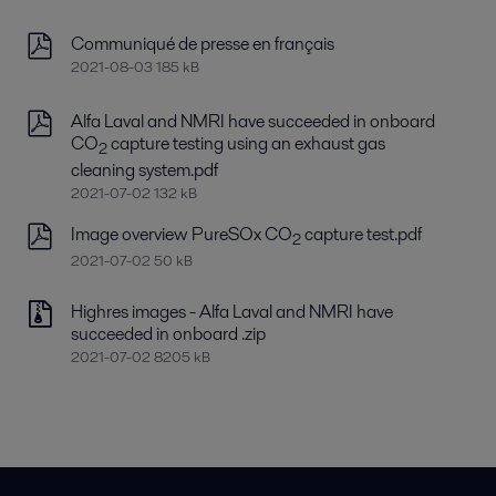
Communiqué de presse en français
2021-08-03 185 kB
Alfa Laval and NMRI have succeeded in onboard
CO
capture testing using an exhaust gas
2
cleaning system.pdf
2021-07-02 132 kB
Image overview PureSOx CO
capture test.pdf
2
2021-07-02 50 kB
Highres images - Alfa Laval and NMRI have
succeeded in onboard .zip
2021-07-02 8205 kB