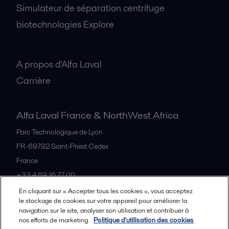
Simulateur de séparation centrifuge
biotechnologies Explore
A propos
A propos d'Alfa Laval
Carrière
Alfa Laval France & NorthWest Africa
Parc Technologique de Lyon
FR-69792
Saint-Priest Cedex
France
+33 4 69 16 77 00
En cliquant sur « Accepter tous les cookies », vous acceptez
le stockage de cookies sur votre appareil pour améliorer la
Tous les bureaux et partenaires
navigation sur le site, analyser son utilisation et contribuer à
nos efforts de marketing.
Politique d'utilisation des cookies