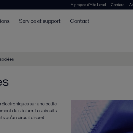
A propos d'Alfa Laval
Carrière
Ac
tions
Service et support
Contact
ssociées
es
 électroniques sur une petite
ent du silicium. Les circuits
s qu'un circuit discret