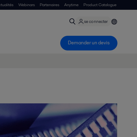
tualités
Webinars
Partenaires
Anytime
Product Catalogue
se connecter
Demander un devis