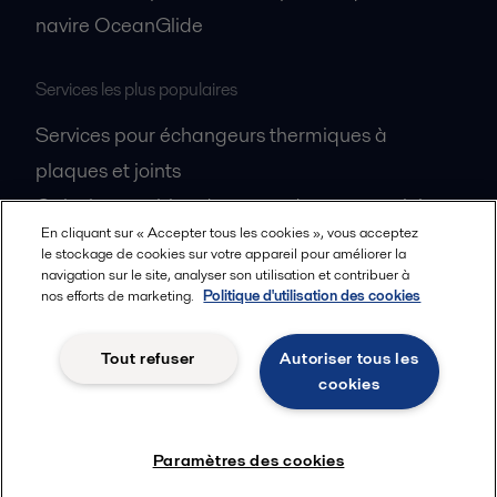
navire OceanGlide
Services les plus populaires
Services pour échangeurs thermiques à
plaques et joints
Calculez combien de temps dureront vos joints
En cliquant sur « Accepter tous les cookies », vous acceptez
Pièces détachées d'origine
le stockage de cookies sur votre appareil pour améliorer la
Fiches de sécurité
navigation sur le site, analyser son utilisation et contribuer à
nos efforts de marketing.
Politique d'utilisation des cookies
Devenez partenaire
Tout refuser
Autoriser tous les
Vos outils
cookies
Sélecteur d'échangeur de chaleur pour
industries lourdes HEXpert
Paramètres des cookies
Online Catalogue