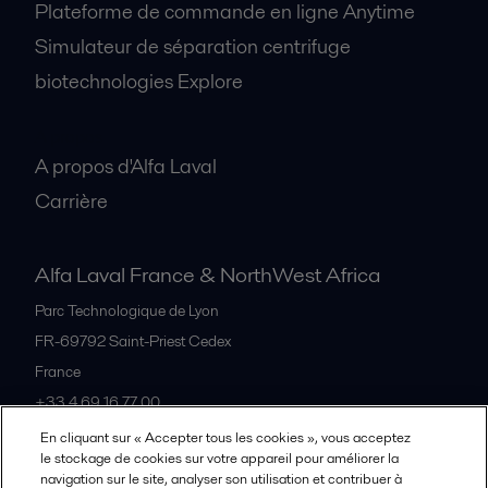
Plateforme de commande en ligne Anytime
Simulateur de séparation centrifuge
biotechnologies Explore
A propos
A propos d'Alfa Laval
Carrière
Alfa Laval France & NorthWest Africa
Parc Technologique de Lyon
FR-69792
Saint-Priest Cedex
France
+33 4 69 16 77 00
En cliquant sur « Accepter tous les cookies », vous acceptez
le stockage de cookies sur votre appareil pour améliorer la
Tous les bureaux et partenaires
navigation sur le site, analyser son utilisation et contribuer à