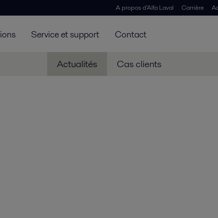
A propos d'Alfa Laval
Carrière
Ac
tions
Service et support
Contact
Actualités
Cas clients