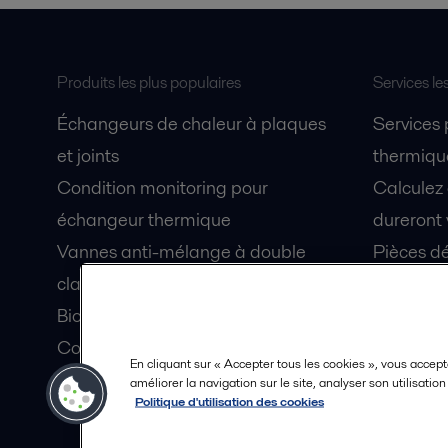
Produits les plus populaires
Services le
Échangeurs de chaleur à plaques
Services
et joints
thermique
Condition monitoring pour
Calculez
échangeur thermique
dureront 
Vannes anti-mélange à double
Pièces dé
clapet Unique Mixproof
Fiches de
Bioréacteurs à membranes MBR
Devenez 
Condition monitoring pour pompes
En cliquant sur « Accepter tous les cookies », vous accept
Lubrification par air fluidisé pour
améliorer la navigation sur le site, analyser son utilisatio
Politique d'utilisation des cookies
coque de navire OceanGlide