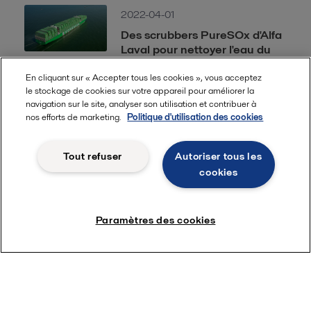
2022-04-01
Des scrubbers PureSOx d'Alfa
Laval pour nettoyer l'eau du
plus grand porte-conteneurs
du monde
En cliquant sur « Accepter tous les cookies », vous acceptez
le stockage de cookies sur votre appareil pour améliorer la
navigation sur le site, analyser son utilisation et contribuer à
2022-03-24
nos efforts de marketing.
Politique d'utilisation des cookies
L'E-PowerPack d'Alfa Laval
permet aux armateurs de
Tout refuser
Autoriser tous les
convertir la chaleur fatale en
cookies
électricité
2021-12-07
Paramètres des cookies
ABS donne son accord de
principe (AIP) pour les
chaudières méthanol