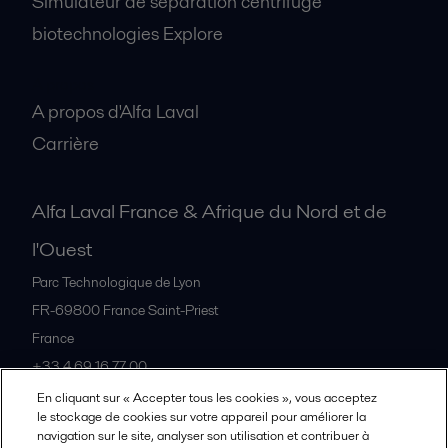
Simulateur de séparation centrifuge
biotechnologies Explore
A propos
A propos d'Alfa Laval
Carrière
Alfa Laval France & Afrique du Nord et de
l'Ouest
Parc Technologique de Lyon
FR-69800
France Saint-Priest
France
+33 4 69 16 77 00
En cliquant sur « Accepter tous les cookies », vous acceptez
le stockage de cookies sur votre appareil pour améliorer la
Tous les bureaux et partenaires
navigation sur le site, analyser son utilisation et contribuer à