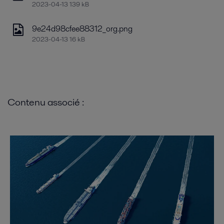
2023-04-13 139 kB
9e24d98cfee88312_org.png
2023-04-13 16 kB
Contenu associé :