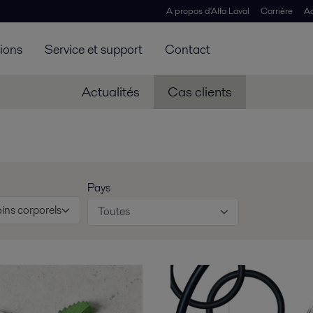
A propos d'Alfa Laval
Carrière
Ac
tions
Service et support
Contact
Actualités
Cas clients
Pays
ins corporels
Toutes