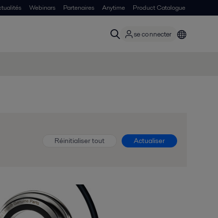
tualités
Webinars
Partenaires
Anytime
Product Catalogue
se connecter
Réinitialiser tout
Actualiser