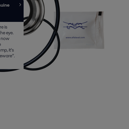
nuine
e is
the eye.
s now
e
mp, it’s
beware”.