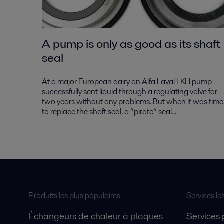
A pump is only as good as its shaft
seal
At a major European dairy an Alfa Laval LKH pump
successfully sent liquid through a regulating valve for
two years without any problems. But when it was time
to replace the shaft seal, a “pirate” seal...
Produits les plus populaires
Services le
Échangeurs de chaleur à plaques
Services