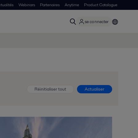
tualités
Webinars
Partenaires
Anytime
Product Catalogue
se connecter
Réinitialiser tout
Actualiser