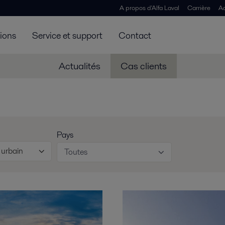
A propos d'Alfa Laval
Carrière
Ac
tions
Service et support
Contact
Actualités
Cas clients
Pays
 urbain
Toutes