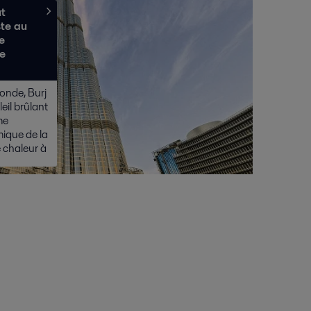
ut
te au
e
e
onde, Burj
leil brûlant
me
ique de la
 chaleur à