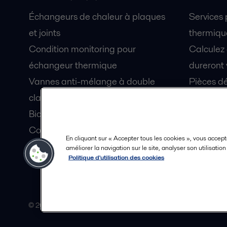
Échangeurs de chaleur à plaques
Services
et joints
thermique
Condition monitoring pour
Calculez
échangeur thermique
dureront 
Vannes anti-mélange à double
Pièces dé
clapet Unique Mixproof
Fiches de
Bioréacteurs à membranes MBR
Devenez 
Condition monitoring pour pompes
En cliquant sur « Accepter tous les cookies », vous accept
Lubrification par air fluidisé pour
améliorer la navigation sur le site, analyser son utilisatio
Politique d'utilisation des cookies
coque de navire OceanGlide
© 2015-2026, ALFA LAVAL