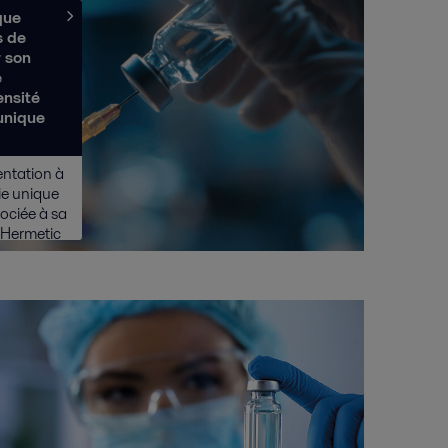
que
s de
r son
e
ensité
unique
entation à
ie unique
sociée à sa
 Hermetic
cité à