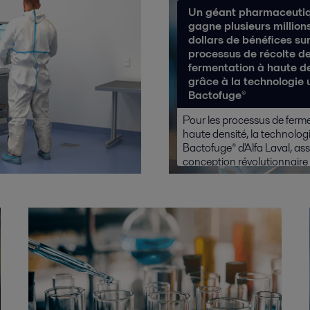
Un géant pharmaceuti
gagne plusieurs million
dollars de bénéfices su
processus de récolte d
fermentation à haute d
grâce à la technologie 
Bactofuge®
Pour les processus de ferm
haute densité, la technolog
Bactofuge® d'Alfa Laval, as
conception révolutionnaire
Design™, démontre sa capa
améliorer les perfo...