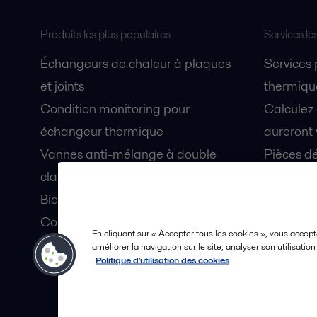
Produits les plus populaires
Services le
Échangeurs de chaleur à plaques
Services
et joints
thermique
Condition monitoring pour
Calculez
échangeur thermique
dureront 
Vannes anti-mélange à double
Pièces dé
clapet Unique Mixproof
Fiches de
Bioréacteurs à membranes MBR
Devenez 
Condition monitoring pour pompes
En cliquant sur « Accepter tous les cookies », vous accept
Lubrification par air fluidisé pour
améliorer la navigation sur le site, analyser son utilisatio
Politique d'utilisation des cookies
coque de navire OceanGlide