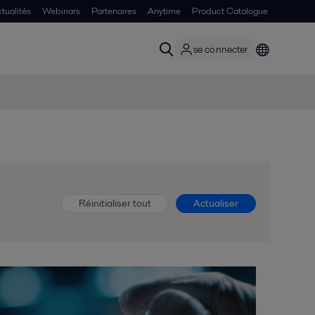
tualités
Webinars
Partenaires
Anytime
Product Catalogue
se connecter
Réinitialiser tout
Actualiser