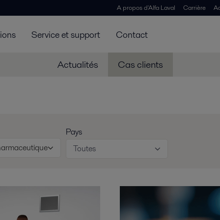
A propos d'Alfa Laval
Carrière
Ac
tions
Service et support
Contact
Actualités
Cas clients
Pays
harmaceutique
Toutes