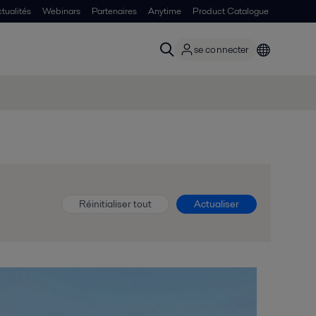
tualités
Webinars
Partenaires
Anytime
Product Catalogue
se connecter
Réinitialiser tout
Actualiser