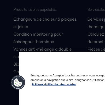
Produits les plus populaires
Services le
Échangeurs de chaleur à plaques
Services
et joints
thermique
Condition monitoring pour
Calculez
échangeur thermique
dureront 
Vannes anti-mélange à double
Pièces dé
clapet Unique Mixproof
Fiches de
Bioréacteurs à membranes MBR
Devenez 
Condition monitoring pour pompes
En cliquant sur « Accepter tous les cookies », vous accept
Lubrification par air fluidisé pour
améliorer la navigation sur le site, analyser son utilisatio
Politique d'utilisation des cookies
coque de navire OceanGlide