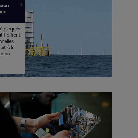
sion
nne
 à plaques
al T offrent
nelles,
t, à la
ienne