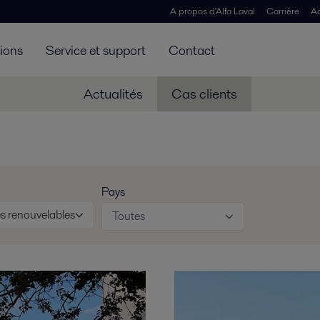
A propos d'Alfa Laval
Carrière
Ac
tions
Service et support
Contact
Actualités
Cas clients
Pays
es renouvelables
Toutes