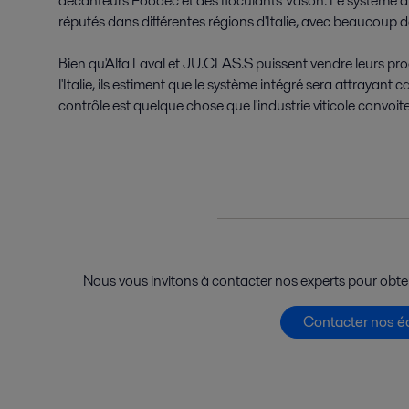
décanteurs Foodec et des floculants Vason. Le système a é
réputés dans différentes régions d'Italie, avec beaucoup 
Bien qu'Alfa Laval et JU.CLAS.S puissent vendre leurs pr
l'Italie, ils estiment que le système intégré sera attrayant ca
contrôle est quelque chose que l'industrie viticole convoite
Nous vous invitons à contacter nos experts pour obten
Contacter nos é