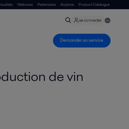
tualités
Webinars
Partenaires
Anytime
Product Catalogue
se connecter
Demander un service
duction de vin