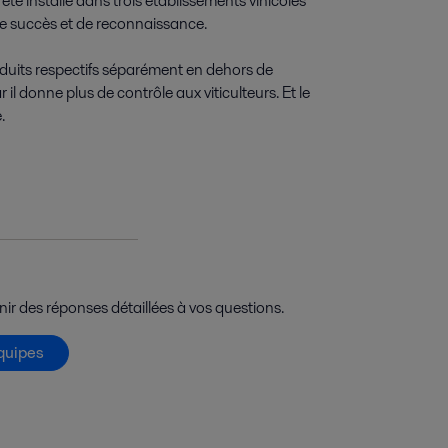
té installé dans trois établissements vinicoles
de succès et de reconnaissance.
oduits respectifs séparément en dehors de
r il donne plus de contrôle aux viticulteurs. Et le
.
ir des réponses détaillées à vos questions.
quipes