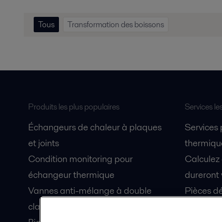
Tous
Transformation des boissons
Produits les plus populaires
Services le
Échangeurs de chaleur à plaques
Services
et joints
thermique
Condition monitoring pour
Calculez
échangeur thermique
dureront 
Vannes anti-mélange à double
Pièces dé
clapet Unique Mixproof
Fiches de