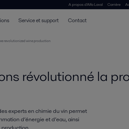
A propos d'Alfa Laval
Carrière
Ac
tions
Service et support
Contact
e revolutionized wine production
s révolutionné la pro
 des experts en chimie du vin permet
mmation d’énergie et d’eau, ainsi
a production.