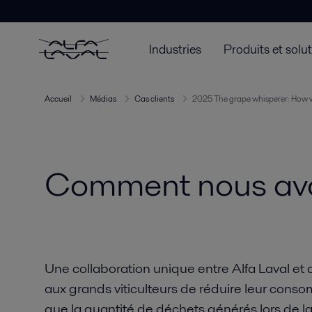
Industries
Produits et solu
Accueil
Médias
Cas clients
2025 The grape whisperer: How w
Comment nous avon
Une collaboration unique entre Alfa Laval et
aux grands viticulteurs de réduire leur conso
que la quantité de déchets générés lors de l