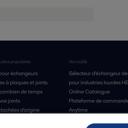
s plus populaires
Vos outils
 pour échangeurs
Sélecteur d'échangeur de
s à plaques et joints
pour industries lourdes H
 combien de temps
Online Catalogue
vos joints
Plateforme de commande 
tachées d'origine
Anytime
 sécurité
Simulateur de séparation