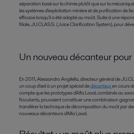
séparation basé sur la chimie plutôt que sur la mécanique.
les systèmes d'exploitation minière et de purification de l'
efficace lorsqu'il a été adapté au moût. Suite à une rép
filiale, JU.CLAS.S. (Juice Clarification System), pour déve
Un nouveau décanteur pour
En 2011, Alessandro Angilella, directeur général de JU.CLAS.
un coup d'œil à un projet spécial de
décanteur
en cours d
compte que les prototypes d'Alfa Laval, combinés au savoi
floculants, pouvaient constituer une combinaison gagnante 
transférer la technique de décomposition du moût par de
nouveaux décanteurs d'Alfa Laval.
Résultat : un moût plus prop