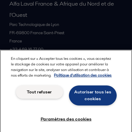
Alfa Laval France & Afrique du Nord et de
l'Ouest
Parc Technologique de Lyon
FR-69800
France Saint-Priest
France
+33 4 69 16 77 00
En cliquant sur « Accepter tous les cookies », vous acceptez
le stockage de cookies sur votre appareil pour améliorer la
Tous les bureaux et partenaires
navigation sur le site, analyser son utilisation et contribuer à
nos efforts de marketing.
Politique d'utilisation des cookies
Tout refuser
Autoriser tous les
Cookies policy
Legal terms and conditions
cookies
Suivre
Paramètres des cookies
© 2015-2026, ALFA LAVAL