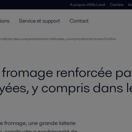
A propos d'Alfa Laval
Carrière
Ac
tions
Service et support
Contact
cée par des cuves parfaitement nettoyées, y compris dans les zones d'ombre
 fromage renforcée pa
yées, y compris dans 
 fromage, une grande laiterie
h, constructeur expérimenté de