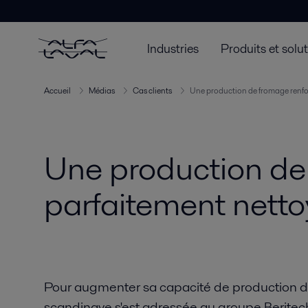
Industries
Produits et solu
Accueil
Médias
Cas clients
Une production de fromage renfor
Une production de
parfaitement netto
Pour augmenter sa capacité de production de
scandinave s'est adressée au groupe Beritec