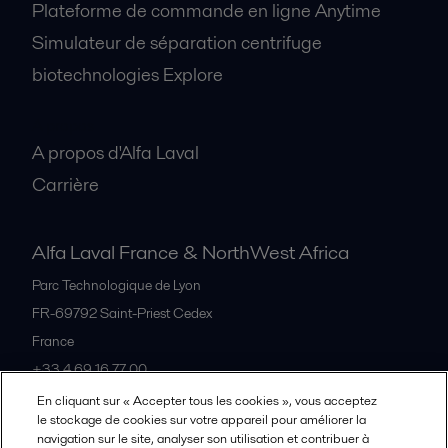
Plateforme de commande en ligne Anytime
Simulateur de séparation centrifuge
biotechnologies Explore
A propos
A propos d'Alfa Laval
Carrière
Alfa Laval France & NorthWest Africa
Parc Technologique de Lyon
FR-69792
Saint-Priest Cedex
France
+33 4 69 16 77 00
En cliquant sur « Accepter tous les cookies », vous acceptez
le stockage de cookies sur votre appareil pour améliorer la
Tous les bureaux et partenaires
navigation sur le site, analyser son utilisation et contribuer à