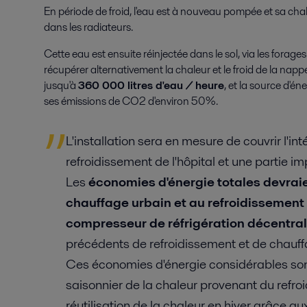
En période de froid, l'eau est à nouveau pompée et sa chaleu
dans les radiateurs.
Cette eau est ensuite réinjectée dans le sol, via les forages
récupérer alternativement la chaleur et le froid de la nappe
jusqu'à
360 000 litres d'eau / heure
, et la source d'én
ses émissions de CO2 d'environ 50%.
L'installation sera en mesure de couvrir l'in
refroidissement de l'hôpital et une partie 
Les
économies d'énergie totales devrai
chauffage urbain et au refroidissement
compresseur de réfrigération décentral
précédents de refroidissement et de chauffa
Ces économies d'énergie considérables so
saisonnier de la chaleur provenant du refroi
réutilisation de la chaleur en hiver grâce a