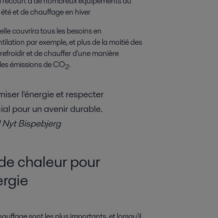
 il recourt à de nombreux équipements au
 été et de chauffage en hiver
 elle couvrira tous les besoins en
tilation par exemple, et plus de la moitié des
 refroidir et de chauffer d'une manière
 les émissions de CO
.
2
iser l'énergie et respecter
ial pour un avenir durable.
l Nyt Bispebjerg
 de chaleur pour
ergie
chauffage sont les plus importants, et lorsqu'il