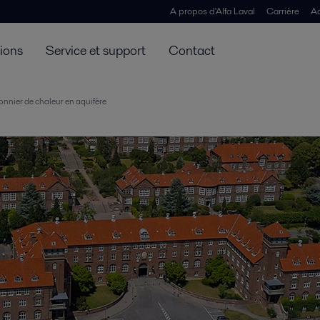
A propos d'Alfa Laval
Carrière
Ac
tions
Service et support
Contact
onnier de chaleur en aquifère