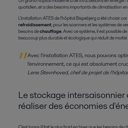
Un grand hôpital moderne a de forts besoins en énergie :
quotidien, et a des besoins importants de climatisation en
L'installation ATES de l'hôpital Bispebjerg a été choisir car
refroidissement
, pour les scanners et les systèmes de ven
besoins de
chauffage
. Avec ce système, il est possible de
beaucoup plus durable et écologique qui réduit de moitié
Avec l'installation ATES, nous pouvons optim
l'environnement, ce qui est absolument cruc
Lene Stevnhoved, chef de projet de l'hôpita
Le stockage intersaisonnier
réaliser des économies d'én
C'est lorsqu'il fait le plus froid en hiver que les besoins de 