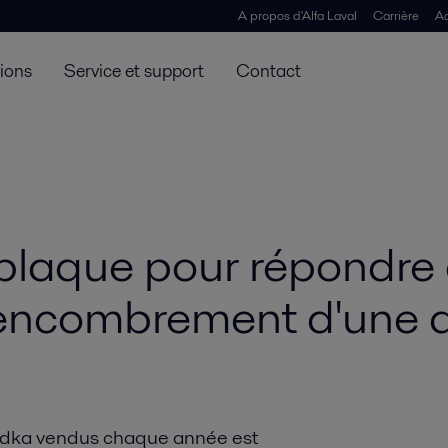
A propos d'Alfa Laval
Carrière
Ac
tions
Service et support
Contact
 plaque pour répondre
ncombrement d'une dist
Vodka vendus chaque année est