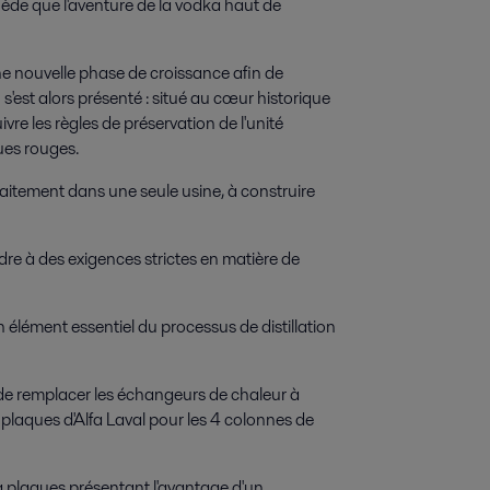
uède que l'aventure de la vodka haut de
nouvelle phase de croissance afin de
est alors présenté : situé au cœur historique
suivre les règles de préservation de l'unité
ues rouges.
raitement dans une seule usine, à construire
re à des exigences strictes en matière de
 élément essentiel du processus de distillation
 de remplacer les échangeurs de chaleur à
 plaques d'Alfa Laval pour les 4 colonnes de
à plaques présentant l'avantage d'un