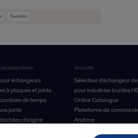
s
Sweden
s plus populaires
Vos outils
 pour échangeurs
Sélecteur d'échangeur de
s à plaques et joints
pour industries lourdes H
 combien de temps
Online Catalogue
vos joints
Plateforme de commande 
tachées d'origine
Anytime
 sécurité
Simulateur de séparation