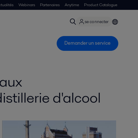
tualités
Webinars
Partenaires
Anytime
Product Catalogue
se connecter
Demander un service
 aux
illerie d'alcool