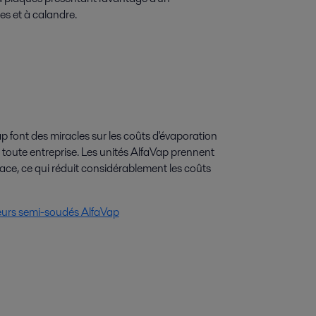
s et à calandre.
ap font des miracles sur les coûts d'évaporation
toute entreprise. Les unités AlfaVap prennent
ce, ce qui réduit considérablement les coûts
urs semi-soudés AlfaVap