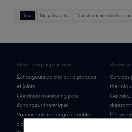
Tous
Biocarburants
Transformation des boisson
Produits les plus populaires
Services le
Échangeurs de chaleur à plaques
Services
et joints
thermique
Condition monitoring pour
Calculez
échangeur thermique
dureront 
Vannes anti-mélange à double
Pièces dé
clapet Unique Mixproof
Fiches de