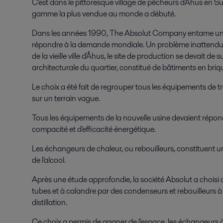
C'est dans le pittoresque village de pêcheurs d'Åhus en S
gamme la plus vendue au monde a débuté.
Dans les années 1990, The Absolut Company entame une 
répondre à la demande mondiale. Un problème inattendu s'
de la vieille ville d'Åhus, le site de production se devait de 
architecturale du quartier, constitué de bâtiments en briq
Le choix a été fait de regrouper tous les équipements de t
sur un terrain vague.
Tous les équipements de la nouvelle usine devaient répond
compacité et d'efficacité énergétique.
Les échangeurs de chaleur, ou rebouilleurs, constituent un
de l'alcool.
Après une étude approfondie, la société Absolut a choisi
tubes et à calandre par des condenseurs et rebouilleurs à
distillation.
Ce choix a permis de gagner de l'espace, les échangeurs 