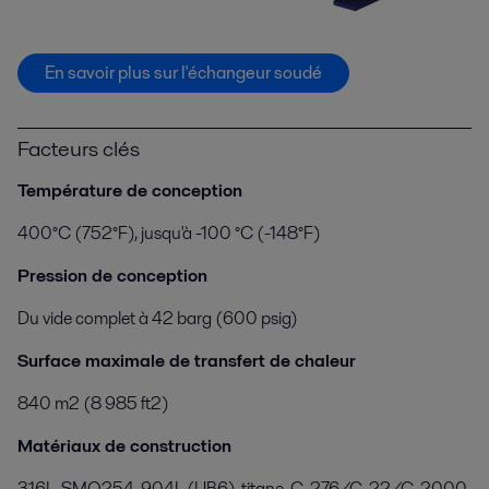
En savoir plus sur l'échangeur soudé
Facteurs clés
Température de conception
400°C (752°F), jusqu'à -100 °C (-148°F)
Pression de conception
Du vide complet à 42 barg (600 psig)
Surface maximale de transfert de chaleur
840 m2 (8 985 ft2)
Matériaux de construction
316L, SMO254, 904L (UB6), titane, C-276/C-22/C-2000