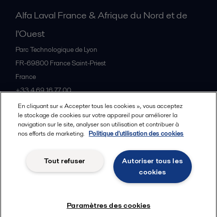
Alfa Laval France & Afrique du Nord et de
l'Ouest
Parc Technologique de Lyon
FR-69800
France Saint-Priest
France
+33 4 69 16 77 00
En cliquant sur « Accepter tous les cookies », vous acceptez
le stockage de cookies sur votre appareil pour améliorer la
Tous les bureaux et partenaires
navigation sur le site, analyser son utilisation et contribuer à
nos efforts de marketing.
Politique d'utilisation des cookies
Tout refuser
Autoriser tous les
Cookies policy
Legal terms and conditions
cookies
Suivre
Paramètres des cookies
© 2015-2026, ALFA LAVAL