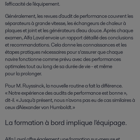
l'efficacité de l'équipement.
Généralement
, les revues d'audit de performance couvrent les
séparateurs à grande vitesse, les échangeurs de chaleur à
plaques
et
joint et les générateurs d'eau douce. Après chaque
examen, Alfa Laval envoie
un rapport détaillé des conclusions
et recommandations. Cela donne les connaissances et les
étapes pratiques nécessaires pour
s’
assurer que chaque
navire fonctionne comme prévu avec des performances
optimales tout au long de sa durée de vie - et même
pour
la
prolonger.
Pour
M.
Ruyssinck, la nouvelle routine a fait la différence.
«
Notre expérience des audits de performance est bonne
»,
dit-il.
«
Jusqu'à présent, nous n'avons pas eu de cas similaires à
ceux d'Alexander von Humboldt.
»
La formation à bord
implique
l'équipage
.
Alfa Laval offre également une formation sur
-
mesure et