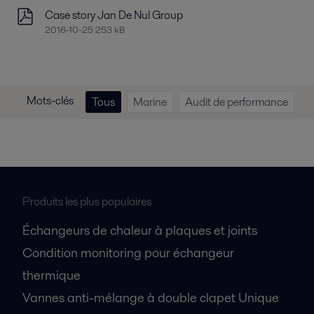
Case story Jan De Nul Group
2016-10-25 253 kB
Mots-clés
Tous
Marine
Audit de performance
Produits les plus populaires
Échangeurs de chaleur à plaques et joints
Condition monitoring pour échangeur
thermique
Vannes anti-mélange à double clapet Unique