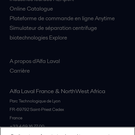
Online Catalogue
Plateforme de commande en ligne Anytime
Simulateur de séparation centrifuge
biotechnologies Explore
A propos
A propos d'Alfa Laval
Carrière
Alfa Laval France & NorthWest Africa
Parc Technologique de Lyon
FR-69792
Saint-Priest Cedex
France
+33 4 69 16 77 00