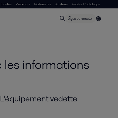
tualités
Webinars
Partenaires
Anytime
Product Catalogue
se connecter
 les informations
L'équipement vedette