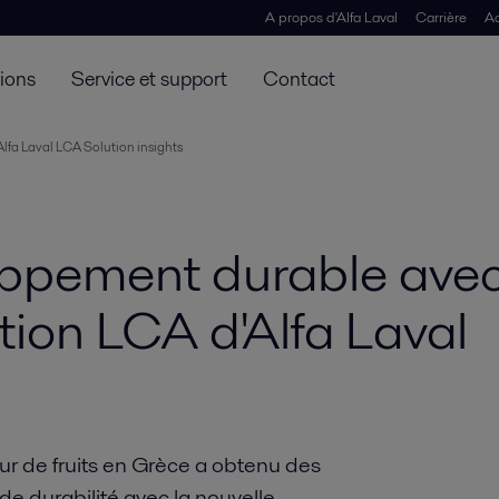
A propos d'Alfa Laval
Carrière
Ac
tions
Service et support
Contact
Alfa Laval LCA Solution insights
oppement durable avec
ution LCA d'Alfa Laval
r de fruits en Grèce a obtenu des
 de durabilité avec la nouvelle