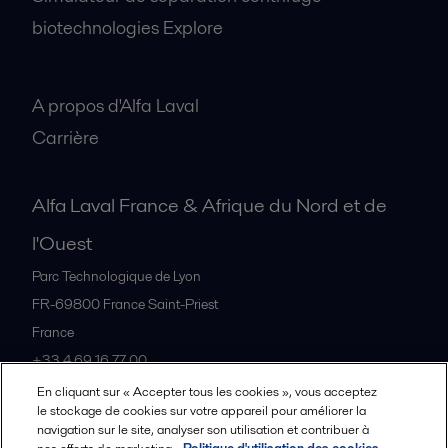
biotechnologies Explore
A propos
A propos d'Alfa Laval
Carrière
Alfa Laval France & Afrique du Nord et de
l'Ouest
Parc Technologique de Lyon
FR-69800
France Saint-Priest
France
+33 4 69 16 77 00
En cliquant sur « Accepter tous les cookies », vous acceptez
le stockage de cookies sur votre appareil pour améliorer la
Tous les bureaux et partenaires
navigation sur le site, analyser son utilisation et contribuer à