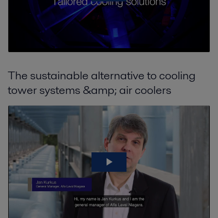
The sustainable alternative to cooling
Engrais
tower systems &amp; air coolers
L'expertise, les équipements et les services Alfa Laval aident les
producteurs d'engrais à réduire leur consommation d'énergie et leur
impact environnemental.