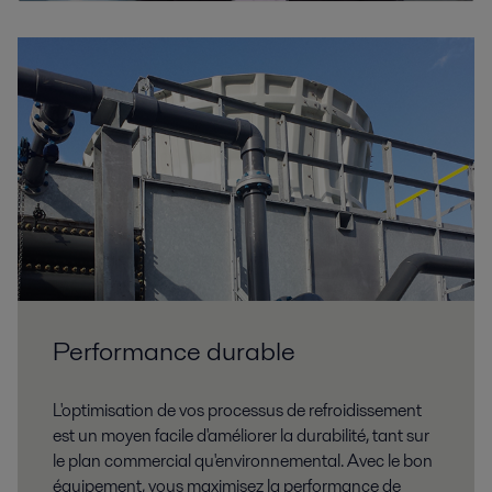
Pétrole et Gaz
Les opérations pétrolières et gazières nécessitent d'optimiser
constamment les performances des processus tout en préservant la
sécurité des personnes et de l'environnement.
Performance durable
Production d'énergies renouvelables
L'optimisation de vos processus de refroidissement
Les énergies renouvelables peuvent présenter des avantages substantiels
est un moyen facile d'améliorer la durabilité, tant sur
pour notre climat, notre santé et notre économie. Découvrez les
le plan commercial qu'environnemental. Avec le bon
équipements et services Alfa Laval conçus pour ces applications.
équipement, vous maximisez la performance de