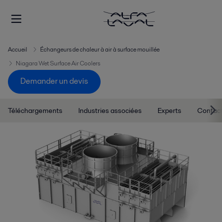
Accueil
Échangeurs de chaleur à air à surface mouillée
Niagara Wet Surface Air Coolers
Demander un devis
Téléchargements
Industries associées
Experts
Contac