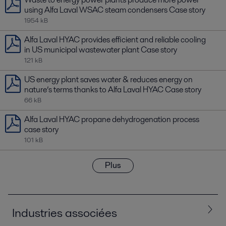
using Alfa Laval WSAC steam condensers Case story
1954 kB
Alfa Laval HYAC provides efficient and reliable cooling
in US municipal wastewater plant Case story
121 kB
US energy plant saves water & reduces energy on
nature’s terms thanks to Alfa Laval HYAC Case story
66 kB
Alfa Laval HYAC propane dehydrogenation process
case story
101 kB
Plus
Industries associées