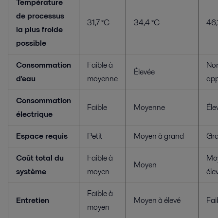
Température
de processus
31,7 °C
34,4 °C
46,
la plus froide
possible
Consommation
Faible à
No
Élevée
d'eau
moyenne
app
Consommation
Faible
Moyenne
Éle
électrique
Espace requis
Petit
Moyen à grand
Gr
Coût total du
Faible à
Mo
Moyen
système
moyen
éle
Faible à
Entretien
Moyen à élevé
Fai
moyen