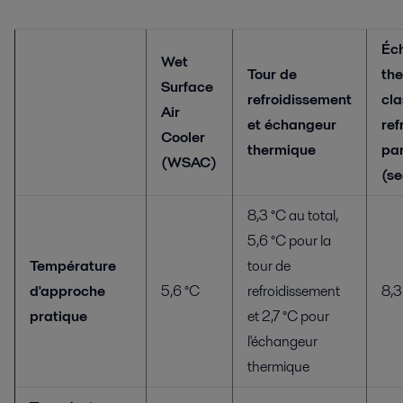
Éc
Wet
Tour de
th
Surface
refroidissement
cla
Air
et échangeur
ref
Cooler
thermique
par
(WSAC)
(se
8,3 °C au total,
5,6 °C pour la
Température
tour de
d'approche
5,6 °C
refroidissement
8,3
pratique
et 2,7 °C pour
l'échangeur
thermique