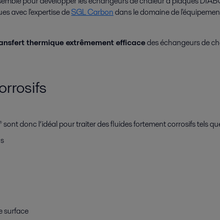
ensemble pour développer les échangeurs de chaleur à plaques DIABON
es avec l'expertise de
SGL Carbon
dans le domaine de l'équipement
ansfert thermique extrêmement efficace
des échangeurs de cha
orrosifs
t donc l’idéal pour traiter des fluides fortement corrosifs tels que
ns
e surface