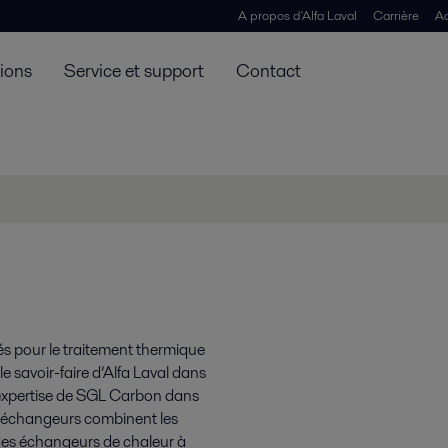
A propos d'Alfa Laval
Carrière
Ac
tions
Service et support
Contact
s pour le traitement thermique
 savoir-faire d’Alfa Laval dans
expertise de SGL Carbon dans
s échangeurs combinent les
des échangeurs de chaleur à