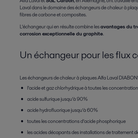
Alfa Laval et
SGL Carbon
, en Allemagne, ont travaillé 
Laval dans le domaine des échangeurs de chaleur à plaqu
fibres de carbone et composites.
L’échangeur qui en résulte combine les
avantages du tr
corrosion exceptionnelle du graphite
.
Un échangeur pour les flux c
Les échangeurs de chaleur à plaques Alfa Laval DIABON® son
l’acide et gaz chlorhydrique à toutes les concentratio
acide sulfurique jusqu’à 90%
acide hydrofluorique jusqu’à 60%
toutes les concentrations d’acide phosphorique
les acides décapants des installations de traitement d