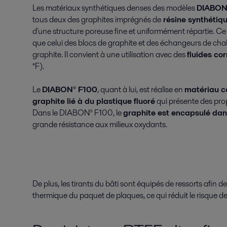
Les matériaux synthétiques denses des modèles
DIABON
tous deux des graphites imprégnés de
résine synthétiqu
d'une structure poreuse fine et uniformément répartie. C
que celui des blocs de graphite et des échangeurs de chal
graphite. Il convient à une utilisation avec des
fluides cor
°F).
Le
DIABON® F100
, quant à lui, est réalise en
matériau c
graphite lié à du plastique fluoré
qui présente des prop
Dans le DIABON® F100, le
graphite est encapsulé dan
grande résistance aux milieux oxydants.
De plus, les tirants du bâti sont équipés de ressorts afin 
thermique du paquet de plaques, ce qui réduit le risque de 