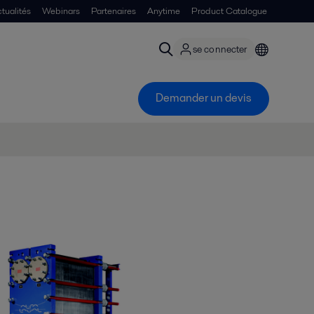
tualités
Webinars
Partenaires
Anytime
Product Catalogue
se connecter
Demander un devis