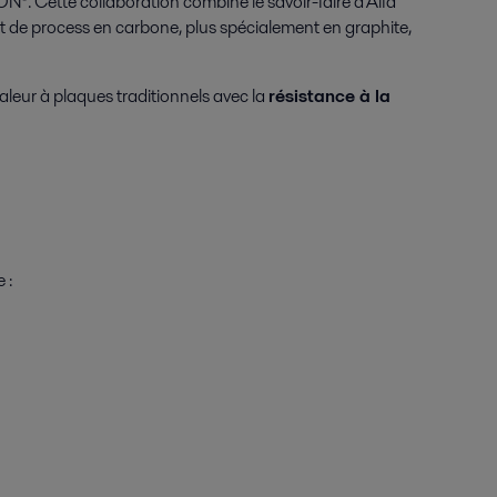
®. Cette collaboration combine le savoir-faire d’Alfa
 de process en carbone, plus spécialement en graphite,
leur à plaques traditionnels avec la
résistance à la
 :