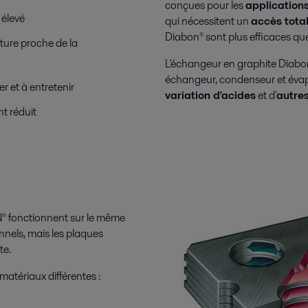
conçues pour les
application
 élevé
qui nécessitent un
accès tota
Diabon® sont plus efficaces que
ture proche de la
L'échangeur en graphite Diabon 
échangeur, condenseur et évapo
r et à entretenir
variation d'acides
et d'
autres
t réduit
® fonctionnent sur le même
nnels, mais les plaques
te.
matériaux différentes :