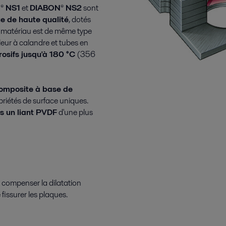
® NS1
et
DIABON® NS2
sont
e de haute qualité
, dotés
e matériau est de même type
eur à calandre et tubes en
rosifs jusqu'à 180 °C
(356
omposite à base de
riétés de surface uniques.
s un liant PVDF
d'une plus
de compenser la dilatation
fissurer les plaques.