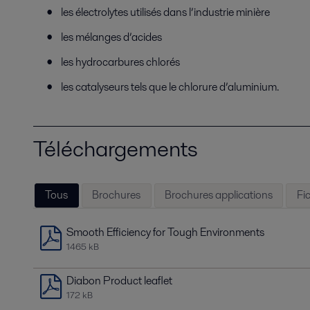
les électrolytes utilisés dans l’industrie minière
les mélanges d’acides
les hydrocarbures chlorés
les catalyseurs tels que le chlorure d’aluminium.
Téléchargements
Tous
Brochures
Brochures applications
Fi
Smooth Efficiency for Tough Environments
1465 kB
Diabon Product leaflet
172 kB