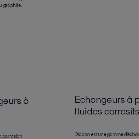
u graphite.
Echangeurs à p
geurs à
fluides corrosif
Diabon est une gamme d'écha
a corrosion