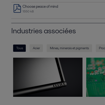
Choose peace of mind
1550 kB
Industries associées
Tous
Acier
Mines, minerais et pigments
Prod