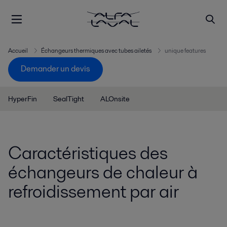
Accueil
Échangeurs thermiques avec tubes ailetés
unique features
Demander un devis
HyperFin
SealTight
ALOnsite
Caractéristiques des
échangeurs de chaleur à
refroidissement par air