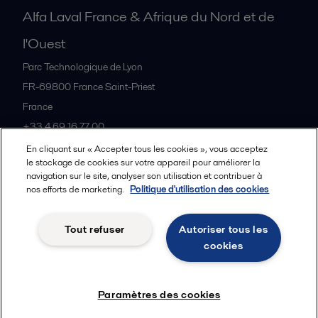
Alfa Laval France & Afrique du Nord et de
l'Ouest
Parc Technologique de Lyon
FR-69800
France Saint-Priest
France
+33 4 69 16 77 00
En cliquant sur « Accepter tous les cookies », vous acceptez
le stockage de cookies sur votre appareil pour améliorer la
Tous les bureaux et partenaires
navigation sur le site, analyser son utilisation et contribuer à
nos efforts de marketing.
Politique d'utilisation des cookies
Tout refuser
Autoriser tous les
Cookies policy
Legal terms and conditions
cookies
Suivre
Paramètres des cookies
© 2015-2026, ALFA LAVAL