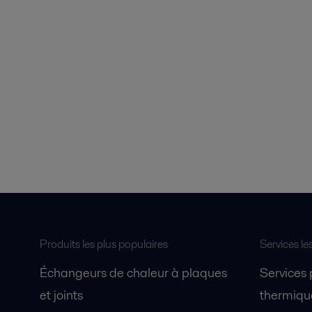
Produits les plus populaires
Services le
Échangeurs de chaleur à plaques
Services
et joints
thermique