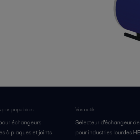
s plus populaires
Vos outils
 pour échangeurs
Sélecteur d'échangeur de
s à plaques et joints
pour industries lourdes H