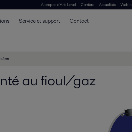
A propos d'Alfa Laval
Carrière
Actualités
Webin
tions
Service et support
Contact
ciées
nté au fioul/gaz