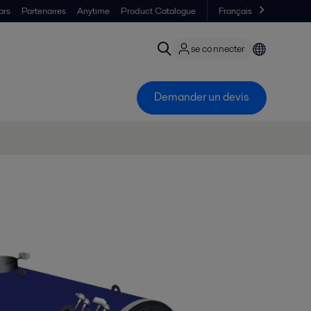
ars
Partenaires
Anytime
Product Catalogue
Français
se connecter
Demander un devis