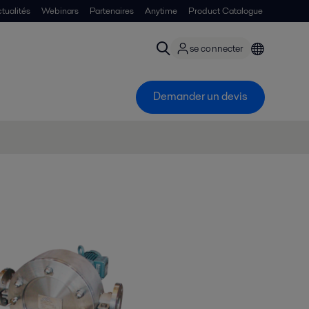
tualités
Webinars
Partenaires
Anytime
Product Catalogue
se connecter
Demander un devis