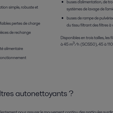
buses d'alimentation, de tr
tion simple, robuste et
systèmes de lavage de l'am
buses de rampe de pulvéris
aibles pertes de charge
du tissu filtrant des filtres
 pièces de rechange
Disponibles en trois tailles, les
3
à 45 m
/h (SCS50), 45 à 11
ité alimentaire
 fonctionnement
ltres autonettoyants ?
nt lentement pour assurer le mouvement continu des particules surd