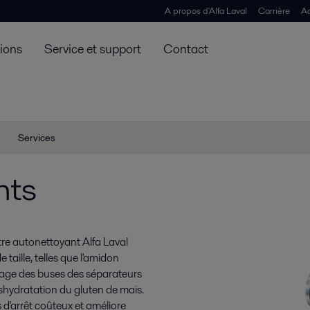
A propos d'Alfa Laval
Carrière
Ac
tions
Service et support
Contact
Services
nts
tre autonettoyant Alfa Laval
 taille, telles que l'amidon
atage des buses des séparateurs
éshydratation du gluten de maïs.
 d'arrêt coûteux et améliore