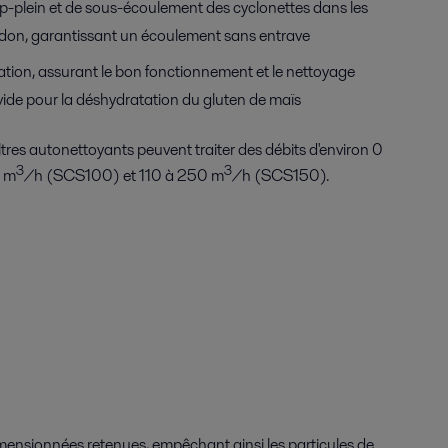
op-plein et de sous-écoulement des cyclonettes dans les
idon, garantissant un écoulement sans entrave
ation, assurant le bon fonctionnement et le nettoyage
 à vide pour la déshydratation du gluten de maïs
 filtres autonettoyants peuvent traiter des débits d'environ 0
3
3
0 m
/h (SCS100) et 110 à 250 m
/h (SCS150).
imensionnées retenues, empêchant ainsi les particules de