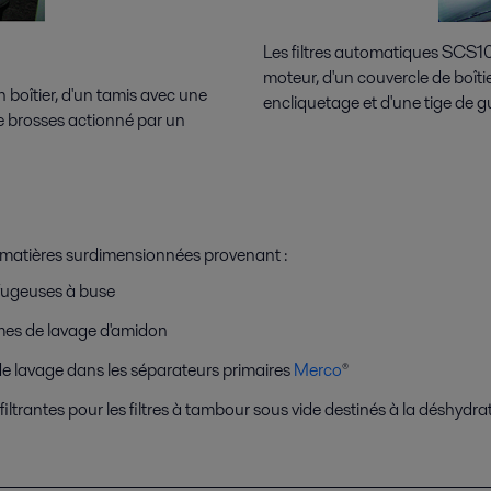
Les filtres automatiques SCS1
moteur, d'un couvercle de boît
 boîtier, d'un tamis avec une
encliquetage et d'une tige de 
de brosses actionné par un
es matières surdimensionnées provenant :
ifugeuses à buse
mes de lavage d'amidon
de lavage dans les séparateurs primaires
Merco
®
filtrantes pour les filtres à tambour sous vide destinés à la déshydr