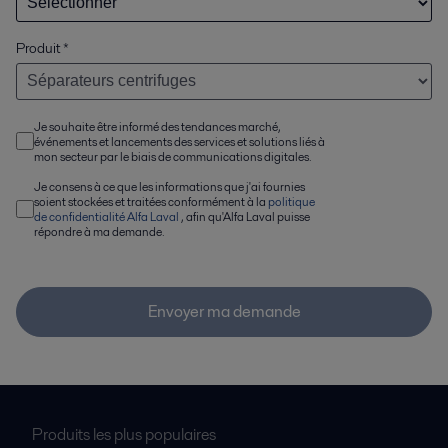
Produit
*
Je souhaite être informé des tendances marché,
événements et lancements des services et solutions liés à
mon secteur par le biais de communications digitales.
Je consens à ce que les informations que j'ai fournies
soient stockées et traitées conformément à la
politique
de confidentialité Alfa Laval
, afin qu'Alfa Laval puisse
répondre à ma demande.
Envoyer ma demande
Produits les plus populaires