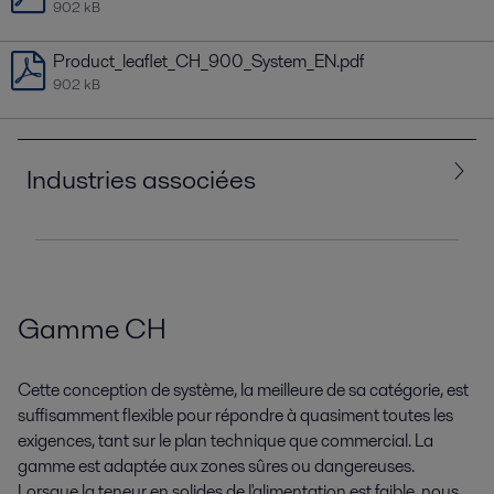
902 kB
Product_leaflet_CH_900_System_EN.pdf
902 kB
Industries associées
Tous
Mines, minerais et pigments
Gamme CH
Produits chimiques
Pulpe et papier
Cette conception de système, la meilleure de sa catégorie, est
suffisamment flexible pour répondre à quasiment toutes les
exigences, tant sur le plan technique que commercial. La
gamme est adaptée aux zones sûres ou dangereuses.
Lorsque la teneur en solides de l'alimentation est faible, nous