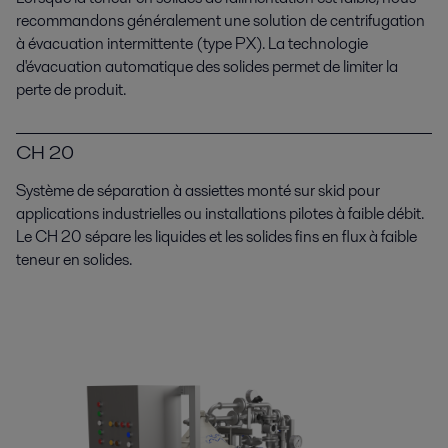
recommandons généralement une solution de centrifugation
à évacuation intermittente (type PX). La technologie
d'évacuation automatique des solides permet de limiter la
perte de produit.
Extraction de minerais
Alfa Laval has a range of equipment and the knowhow to help you
CH 20
optimize key processes in base mineral beneficiation, extraction
applications and tailings dewatering.
Système de séparation à assiettes monté sur skid pour
applications industrielles ou installations pilotes à faible débit.
Le CH 20 sépare les liquides et les solides fins en flux à faible
teneur en solides.
Minéraux précieux
Alfa Laval has a range of equipment to optimize key processes such as