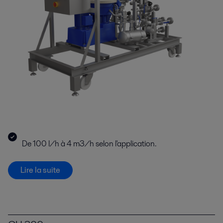
separation and heating and cooling in the beneficiation, leaching and
extraction of precious mineral ores.
Production de pâte à papier
De 100 l/h à 4 m3/h selon l'application.
Coûts énergétiques, législation environnementale stricte et prix de
matériaux affectent la rentabilité des papeteries. Alfa Laval élabore des
Lire la suite
moyens efficaces leur permettant de répondre à ces défis.