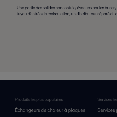
Une partie des solides concentrés, évacués par les buses, p
tuyau d'entrée de recirculation, un distributeur séparé et l
Produits les plus populaires
Services le
Échangeurs de chaleur à plaques
Services