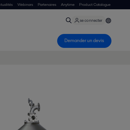
tualités
Webinars
Partenaires
Anytime
Product Catalogue
se connecter
Demander un devis