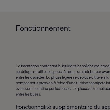
Fonctionnement
L’alimentation contenant le liquide et les solides est introd
centrifuge rotatif et est poussée dans un distributeur avant
entre les assiettes. La phase légère se déplace à travers la p
pompée sous pression à l’aide d’une turbine centripète intég
évacuée en continu par les buses. Les pièces de rempliss
entre les buses.
Fonctionnalité supplémentaire du s