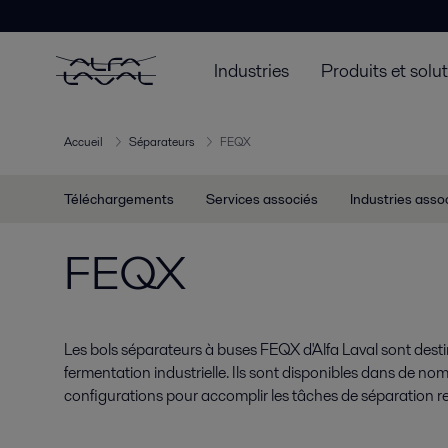
Industries
Produits et solu
Accueil
Séparateurs
FEQX
Téléchargements
Services associés
Industries asso
FEQX
Les bols séparateurs à buses FEQX d'Alfa Laval sont dest
fermentation industrielle. Ils sont disponibles dans de nom
configurations pour accomplir les tâches de séparation req