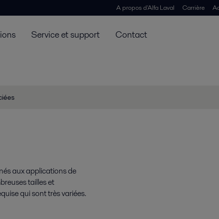
A propos d'Alfa Laval
Carrière
Ac
tions
Service et support
Contact
ciées
inés aux applications de
breuses tailles et
uise qui sont très variées.