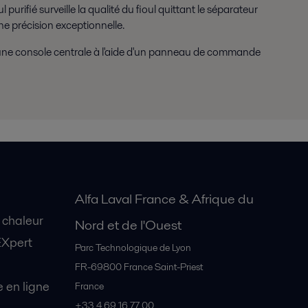
purifié surveille la qualité du fioul quittant le séparateur
ne précision exceptionnelle.
s une console centrale à l'aide d'un panneau de commande
Alfa Laval France & Afrique du
 chaleur
Nord et de l'Ouest
EXpert
Parc Technologique de Lyon
FR-69800
France Saint-Priest
en ligne
France
+33 4 69 16 77 00