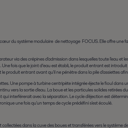
u cœur du système modulaire de nettoyage FOCUS. Elle offre une faç
ateur via des crépines d'admission dans lesquelles toute l'eau et les 
Une fois que le joint d’eau est établi, le produit entrant est introduit
le produit entrant avant qu'il ne pénètre dans la pile d'assiettes afi
assiettes. Une pompe à turbine centripète intégrée éjecte le fioul dans
ontinu vers la sortie d'eau. La boue et les particules solides retirées 
nt qui interférerait avec la séparation. Le cycle d'éjection est dét
onique une fois qu'un temps de cycle prédéfini s'est écoulé.
ont collectées dans la cuve des boues et transférées vers le système 