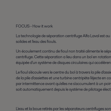
FOCUS - How it work
La technologie de séparation centrifuge Alfa Laval est a
solides et l'eau des fiouls.
Un écoulement continu de fioul non traité alimente le sépar
centrifuge. Cette séparation a lieu dans un bol en rotation. 
équipée d'un système de disques circulaires qui accélèrent 
Le fioul s'écoule vers le centre du bol à travers la pile d'
de la pile d'assiettes et une turbine centripète l'éjecte en c
par intermittence avant qu'elles ne s'accumulent à un poi
soit automatiquement depuis le système de pilotage électr
L'eau et la boue retirés par les séparateurs centrifuges s