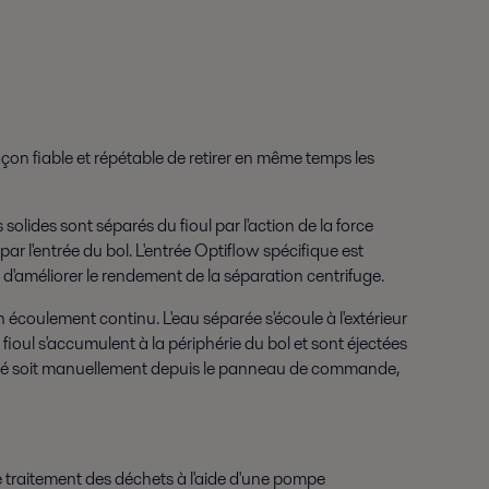
on fiable et répétable de retirer en même temps les
solides sont séparés du fioul par l'action de la force
 par l'entrée du bol. L'entrée Optiflow spécifique est
n d'améliorer le rendement de la séparation centrifuge.
 un écoulement continu. L'eau séparée s'écoule à l'extérieur
du fioul s'accumulent à la périphérie du bol et sont éjectées
erminé soit manuellement depuis le panneau de commande,
de traitement des déchets à l'aide d'une pompe