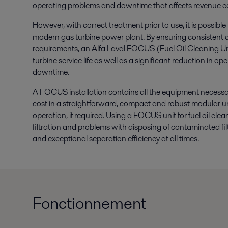
operating problems and downtime that affects revenue ea
However, with correct treatment prior to use, it is possible
modern gas turbine power plant. By ensuring consistent co
requirements, an Alfa Laval FOCUS (Fuel Oil Cleaning Un
turbine service life as well as a significant reduction in 
downtime.
A FOCUS installation contains all the equipment necessary 
cost in a straightforward, compact and robust modular u
operation, if required. Using a FOCUS unit for fuel oil cle
filtration and problems with disposing of contaminated fil
and exceptional separation efficiency at all times.
Fonctionnement