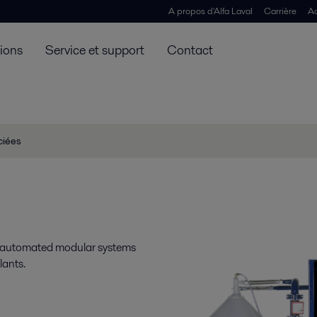
A propos d'Alfa Laval
Carrière
Ac
tions
Service et support
Contact
ciées
e automated modular systems
lants.