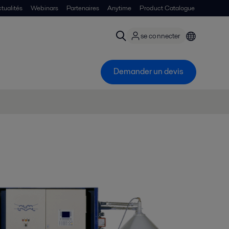
tualités
Webinars
Partenaires
Anytime
Product Catalogue
se connecter
Demander un devis