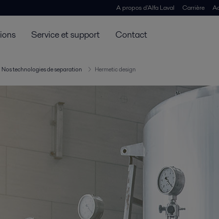
A propos d'Alfa Laval
Carrière
Ac
tions
Service et support
Contact
Nos technologies de separation
Hermetic design