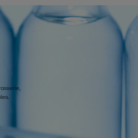
rasserie,
les.