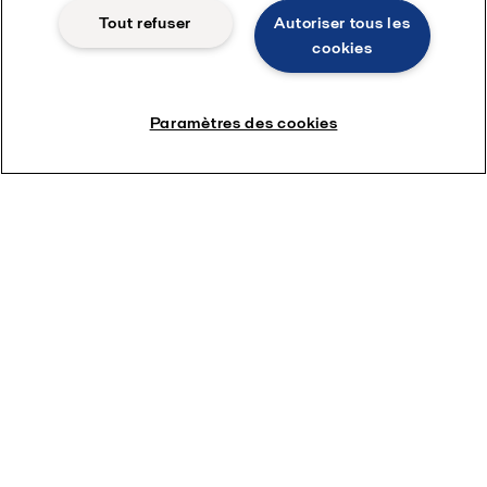
Tout refuser
Autoriser tous les
cookies
Produits les plus populaires
Paramètres des cookies
Échangeurs de chaleur à plaques et joints
Condition monitoring pour échangeur
thermique
Vannes anti-mélange à double clapet Unique
Mixproof
Bioréacteurs à membranes MBR
Condition monitoring pour pompes
Lubrification par air fluidisé pour coque de
navire OceanGlide