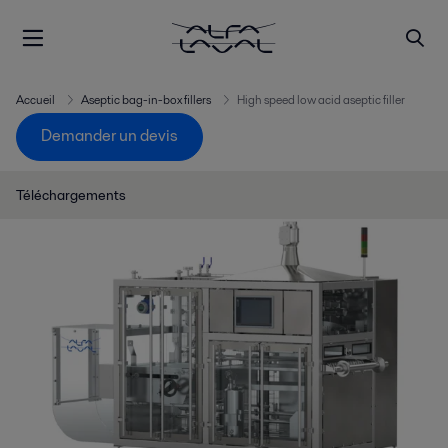
Accueil
Aseptic bag-in-box fillers
High speed low acid aseptic filler
Demander un devis
Téléchargements